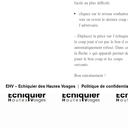
du
facile au plus difficile.
samedi
23
cliquez sur le niveau souhaite
mai
voir ou revoir le dernier coup 
de
l’adversaire.
20h00
à
– Déplacez la pièce sur l’échiquie
22h30
le coup joué n’est pas le bon il e
automatiquement refusé. Dans ce
la flèche > qui apparaît permet de
jouer le bon coup et les coups
suivants.
Bon entraînement !
EHV – Echiquier des Hautes Vosges
Politique de confidentia