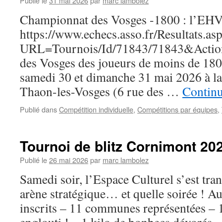
Publié le
31 mai 2026
par
marc lambolez
Championnat des Vosges -1800 : l’EHV 
https://www.echecs.asso.fr/Resultats.as
URL=Tournois/Id/71843/71843&Actio
des Vosges des joueurs de moins de 1800
samedi 30 et dimanche 31 mai 2026 à la
Thaon-les-Vosges (6 rue des …
Continu
Publié dans
Compétition individuelle
,
Compétitions par équipes
,
Tournoi de blitz Cornimont 20
Publié le
26 mai 2026
par
marc lambolez
Samedi soir, l’Espace Culturel s’est tra
arène stratégique… et quelle soirée ! 
inscrits – 11 communes représentées – 1,