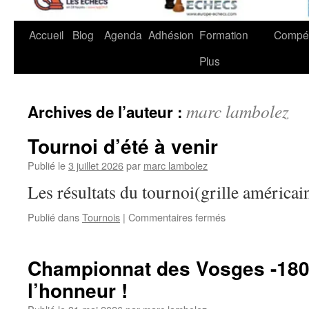
Accueil
Blog
Agenda
Adhésion
Formation
Compét
Plus
marc lambolez
Archives de l’auteur :
Tournoi d’été à venir
Publié le
3 juillet 2026
par
marc lambolez
Les résultats du tournoi(grille américai
sur
Publié dans
Tournois
|
Commentaires fermés
Tournoi
d’été
à
Championnat des Vosges -1800
venir
l’honneur !