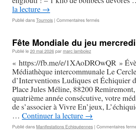
englouti ! – 1 kilo de bonbecs dévoré
la lecture
→
sur
Publié dans
Tournois
|
Commentaires fermés
Tournoi
de
blitz
Fête Mondiale du jeu mercred
Cornimont
2026
Publié le
20 mai 2026
par
marc lambolez
« https://fb.me/e/1XAoDROwQR » Évè
Médiathèque intercommunale Le Cercl
d’Interventions Ludiques et Échiquier 
Place Jules Méline, 88200 Remiremont, 
quatrième année consécutive, votre méd
de s’associer à Vivre En’jeux, L’échiqu
…
Continuer la lecture
→
Publié dans
Manifestations Echiquéennes
|
Commentaires ferm