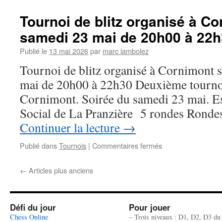
Tournoi de blitz organisé à C
samedi 23 mai de 20h00 à 22
Publié le
13 mai 2026
par
marc lambolez
Tournoi de blitz organisé à Cornimont 
mai de 20h00 à 22h30 Deuxième tournoi
Cornimont. Soirée du samedi 23 mai. Es
Social de La Pranzière 5 rondes Ronde
Continuer la lecture
→
sur
Publié dans
Tournois
|
Commentaires fermés
Tournoi
de
←
Articles plus anciens
blitz
organisé
à
Cornimont
Défi du jour
Pour jouer
soirée
Chess Online
– Trois niveaux : D1, D2, D3 du