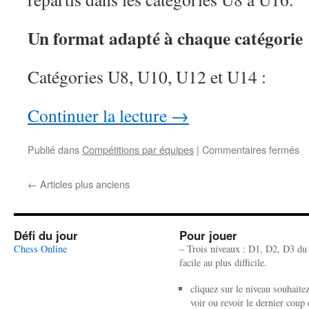
Un format adapté à chaque catégorie
Catégories U8, U10, U12 et U14 :
Continuer la lecture
→
su
Publié dans
Compétitions par équipes
|
Commentaires fermés
C
d
←
Articles plus anciens
Fr
Je
J
ta
Défi du jour
Pour jouer
e
Chess Online
– Trois niveaux : D1, D2, D3 du
éb
facile au plus difficile.
à
G
cliquez sur le niveau souhaite
:
voir ou revoir le dernier coup 