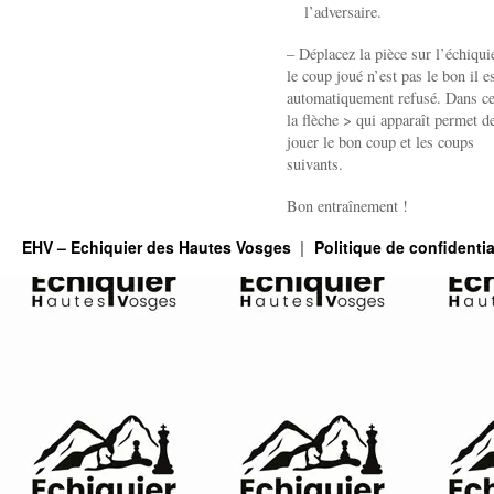
l’
l’adversaire.
bri
lo
– Déplacez la pièce sur l’échiquie
d
le coup joué n’est pas le bon il e
la
automatiquement refusé. Dans ce
p
la flèche > qui apparaît permet de
dé
jouer le bon coup et les coups
suivants.
Bon entraînement !
EHV – Echiquier des Hautes Vosges
Politique de confidentia