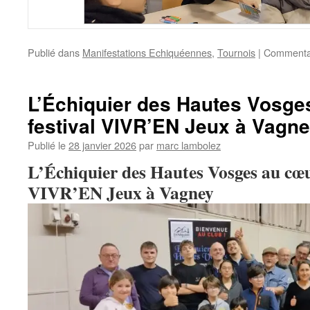
info heading
Publié dans
Manifestations Echiquéennes
,
Tournois
|
Commentai
info content
L’Échiquier des Hautes Vosge
festival VIVR’EN Jeux à Vagn
Publié le
28 janvier 2026
par
marc lambolez
L’Échiquier des Hautes Vosges au cœu
VIVR’EN Jeux à Vagney