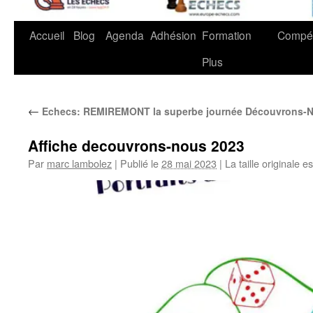
Accueil
Blog
Agenda
Adhésion
Formation
Compét
Plus
←
Echecs: REMIREMONT la superbe journée Découvrons-No
Affiche decouvrons-nous 2023
Par
marc lambolez
|
Publié le
28 mai 2023
|
La taille originale e