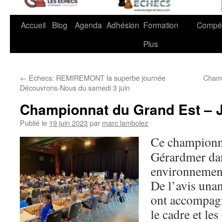
Accueil
Blog
Agenda
Adhésion
Formation
Compét
Plus
←
Echecs: REMIREMONT la superbe journée
Champ
Découvrons-Nous du samedi 3 juin
Championnat du Grand Est – 
Publié le
19 juin 2023
par
marc lambolez
Ce championna
Gérardmer dan
environnemen
De l’avis una
ont accompagn
le cadre et le