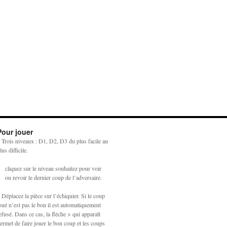
Pour jouer
 Trois niveaux : D1, D2, D3 du plus facile au
lus difficile.
cliquez sur le niveau souhaitez pour voir
ou revoir le dernier coup de l’adversaire.
 Déplacez la pièce sur l’échiquier. Si le coup
oué n’est pas le bon il est automatiquement
efusé. Dans ce cas, la flèche > qui apparaît
ermet de faire jouer le bon coup et les coups