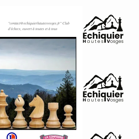
"contact@echiquierhautesvosges.fr" Club
d'échecs, ouvert à toutes et à tous