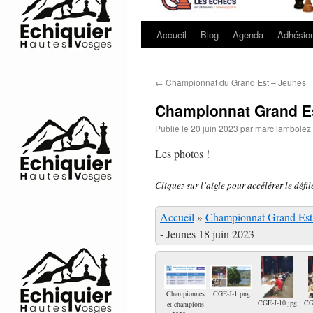
Accueil
Blog
Agenda
Adhésio
←
Championnat du Grand Est – Jeunes
Championnat Grand Es
Publié le
20 juin 2023
par
marc lambolez
Les photos !
Cliquez sur l’aigle pour accélérer le défi
Accueil
»
Championnat Grand Est 
- Jeunes 18 juin 2023
Championnes
CGE-J-1.png
CGE-J-10.jpg
CG
et champions