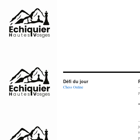
Défi du jour
Chess Online
–
p
–
j
r
p