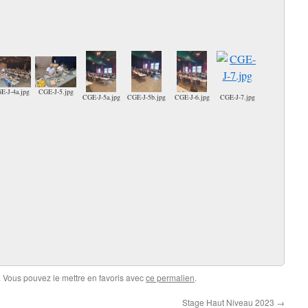
E-J-4a.jpg
CGE-J-5.jpg
CGE-J-5a.jpg
CGE-J-5b.jpg
CGE-J-6.jpg
CGE-J-7.jpg
. Vous pouvez le mettre en favoris avec
ce permalien
.
Stage Haut Niveau 2023
→