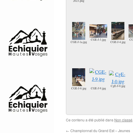
2023.png
CGE-J-3.jpg
CG
CGE-J-1a.jpg
CGE-J-4.jpg
CgE-J-0.jpg
CGE-J-8.jpg
CGE-J-9.jpg
Ce contenu a été publié dans
Non classé
←
Championnat du Grand Est – Jeunes