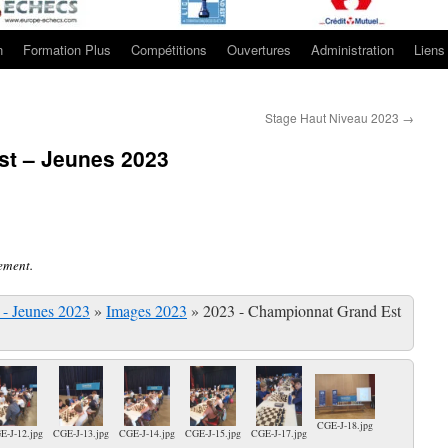
n
Formation Plus
Compétitions
Ouvertures
Administration
Liens 
Stage Haut Niveau 2023
→
t – Jeunes 2023
lement.
- Jeunes 2023
»
Images 2023
»
2023 - Championnat Grand Est
CGE-J-18.jpg
E-J-12.jpg
CGE-J-13.jpg
CGE-J-14.jpg
CGE-J-15.jpg
CGE-J-17.jpg