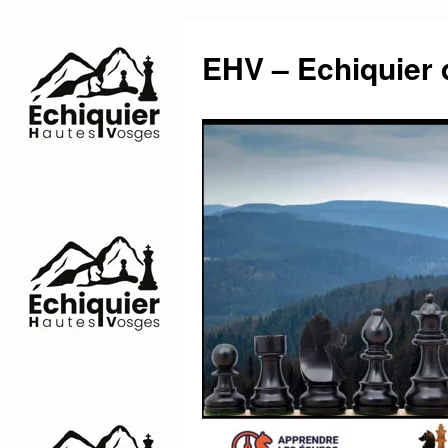
Aller
au
EHV – Echiquier
contenu