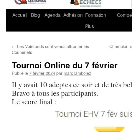
Accueil
Blog
Agenda
Adhésion
Formation
Compét
Plus
←
Les Voinrauds sont venus affronter les
Championnat
Couhenets
Tournoi Online du 7 février
Publié le
7 février 2024
par
marc lambolez
Il y avait 10 adeptes ce soir et de très bel
Bravo à tous les participants.
Le score final :