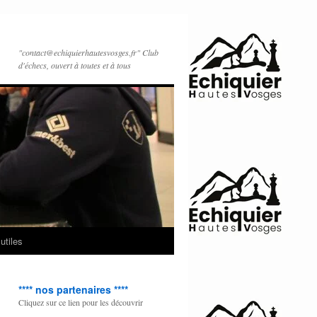
"contact@echiquierhautesvosges.fr" Club
d'échecs, ouvert à toutes et à tous
utiles
**** nos partenaires ****
Cliquez sur ce lien pour les découvrir