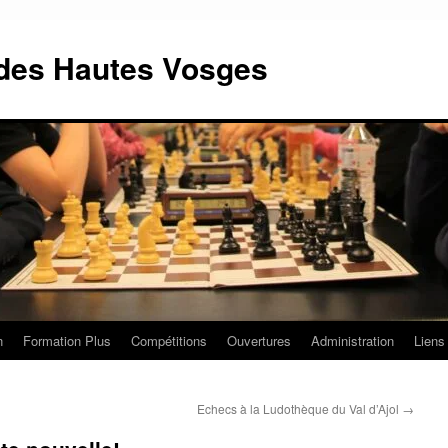
 des Hautes Vosges
n
Formation Plus
Compétitions
Ouvertures
Administration
Liens 
Echecs à la Ludothèque du Val d’Ajol
→