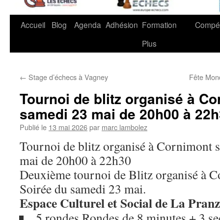
Accueil
Blog
Agenda
Adhésion
Formation
Compét
Plus
←
Stage d’échecs à Vagney
Fête Mond
Tournoi de blitz organisé à C
samedi 23 mai de 20h00 à 22
Publié le
13 mai 2026
par
marc lambolez
Tournoi de blitz organisé à Cornimont 
mai de 20h00 à 22h30
Deuxième tournoi de Blitz organisé à 
Soirée du samedi 23 mai.
Espace Culturel et Social de La Pranz
5 rondes Rondes de 8 minutes + 3 se