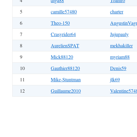
4
diga88
Toahiro
5
camille57480
charter
6
Theo-150
AugustinVag
7
Crasyrider64
Jujupauly
8
AurelienSPAT
mekhakiller
9
Mick88120
myriam88
10
Gauthier88120
Denis59
11
Mike-Stuntman
jlk69
12
Guillaume2010
Valentine574