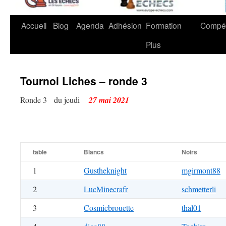
Accueil
Blog
Agenda
Adhésion
Formation
Compét
Plus
Tournoi Liches – ronde 3
Ronde 3 du jeudi
27 mai 2021
table
Blancs
Noirs
1
Gustheknight
mgirmont88
2
LucMinecrafr
schmetterli
3
Cosmicbrouette
thal01